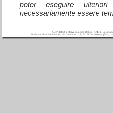
poter eseguire ulteriori
necessariamente essere temp
ACTA Otorhinolaryngologica Italica - Official Journal
Publisher: Pacini Editore Srl, Via Gherardesca 1, 56121 Ospedaletto (Pisa), It