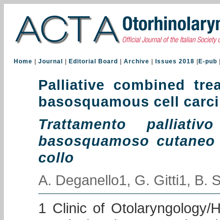
Home
|
Journal
|
Editorial Board
|
Archive
|
Issues 2018
|
E-pub
Palliative combined tre
basosquamous cell carci
Trattamento palliat
basosquamoso cutaneo no
collo
A. Deganello1, G. Gitti1, B. S
1 Clinic of Otolaryngology